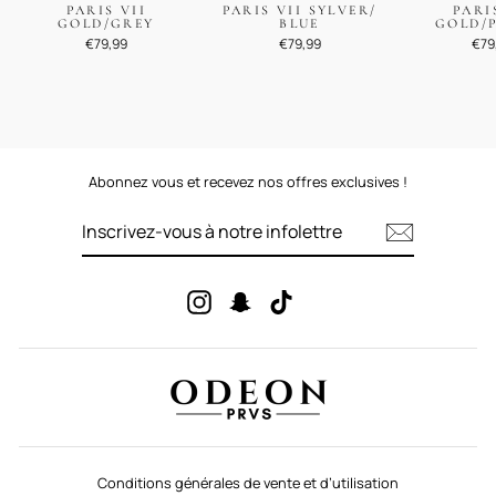
PARIS VII
PARIS VII SYLVER/
PARI
GOLD/GREY
BLUE
GOLD/
€79,99
€79,99
€79
Abonnez vous et recevez nos offres exclusives !
INSCRIVEZ-
VOUS
À
NOTRE
INFOLETTRE
Instagram
Snapchat
TikTok
Conditions générales de vente et d’utilisation