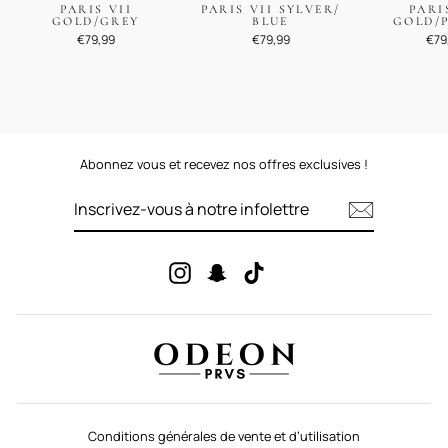
PARIS VII
PARIS VII SYLVER/
PARI
GOLD/GREY
BLUE
GOLD/
€79,99
€79,99
€79
Abonnez vous et recevez nos offres exclusives !
INSCRIVEZ-
VOUS
À
NOTRE
INFOLETTRE
Instagram
Snapchat
TikTok
Conditions générales de vente et d’utilisation