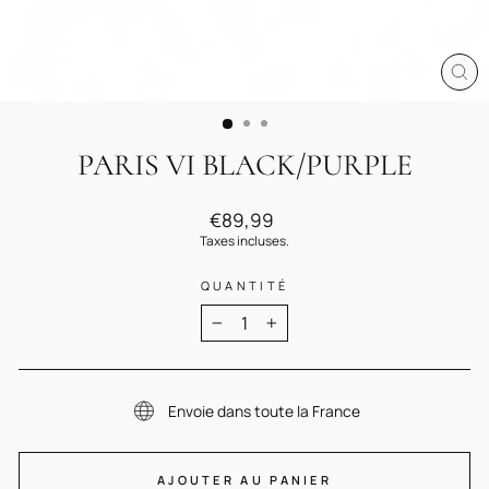
FE
(E
PARIS VI BLACK/PURPLE
Prix
€89,99
régulier
Taxes incluses.
QUANTITÉ
−
+
Envoie dans toute la France
AJOUTER AU PANIER