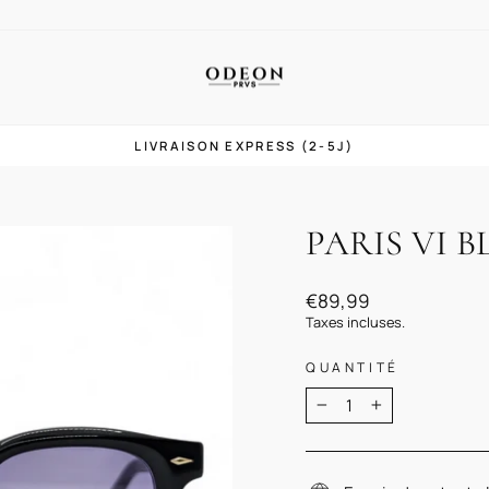
LIVRAISON EXPRESS (2-5J)
Diaporama
Pause
PARIS VI 
Prix
€89,99
régulier
Taxes incluses.
QUANTITÉ
−
+